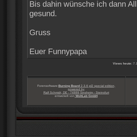
Bis dahin wünsche ich dann Alle
gesund.
Gruss
Euer Funnypapa
Views heute:
7.
Forensoftware:
Burning Board
2.3.6 pl2 special edition,
powered by
Ralf Schmidt, DE - 74889 Sinsheim - Steinsfurt
entwickelt von
WoltLab GmbH