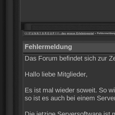
( ( ( F U N N Y G R O U P ) ) ) - das grosse Erlebnisportal
» Fehlermeldun
Fehlermeldung
Das Forum befindet sich zur 
Hallo liebe Mitglieder,
Es ist mal wieder soweit. So w
so ist es auch bei einem Server
Die jetzige Serversoftware ist