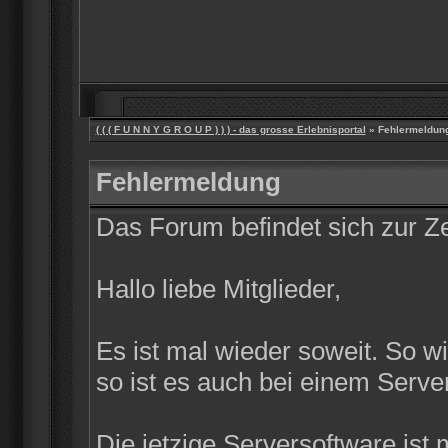
( ( ( F U N N Y G R O U P ) ) ) - das grosse Erlebnisportal
» Fehlermeldun
Fehlermeldung
Das Forum befindet sich zur 
Hallo liebe Mitglieder,
Es ist mal wieder soweit. So w
so ist es auch bei einem Server
Die jetzige Serversoftware ist