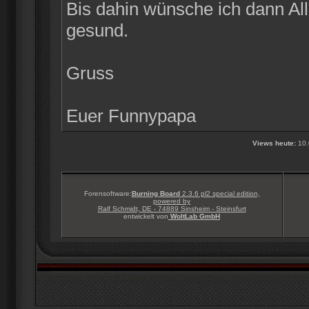
Bis dahin wünsche ich dann Alle
gesund.
Gruss
Euer Funnypapa
Views heute:
10.
Forensoftware:
Burning Board
2.3.6 pl2 special edition,
powered by
Ralf Schmidt, DE - 74889 Sinsheim - Steinsfurt
entwickelt von
WoltLab GmbH