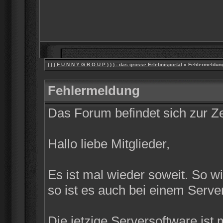
( ( ( F U N N Y G R O U P ) ) ) - das grosse Erlebnisportal
» Fehlermeldun
Fehlermeldung
Das Forum befindet sich zur 
Hallo liebe Mitglieder,
Es ist mal wieder soweit. So w
so ist es auch bei einem Server
Die jetzige Serversoftware ist