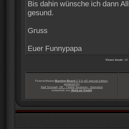
Bis dahin wünsche ich dann Alle
gesund.
Gruss
Euer Funnypapa
Views heute:
10.
Forensoftware:
Burning Board
2.3.6 pl2 special edition,
powered by
Ralf Schmidt, DE - 74889 Sinsheim - Steinsfurt
entwickelt von
WoltLab GmbH