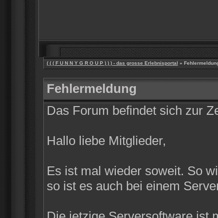
( ( ( F U N N Y G R O U P ) ) ) - das grosse Erlebnisportal
» Fehlermeldun
Fehlermeldung
Das Forum befindet sich zur 
Hallo liebe Mitglieder,
Es ist mal wieder soweit. So w
so ist es auch bei einem Server
Die jetzige Serversoftware ist