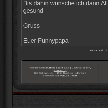
Bis dahin wünsche ich dann Alle
gesund.
Gruss
Euer Funnypapa
Views heute:
6.
Forensoftware:
Burning Board
2.3.6 pl2 special edition,
powered by
Ralf Schmidt, DE - 74889 Sinsheim - Steinsfurt
entwickelt von
WoltLab GmbH