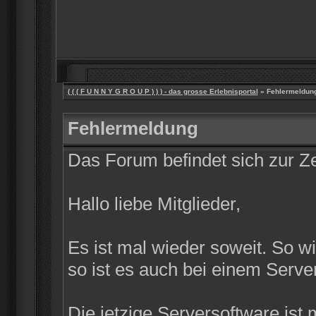
( ( ( F U N N Y G R O U P ) ) ) - das grosse Erlebnisportal
» Fehlermeldun
Fehlermeldung
Das Forum befindet sich zur 
Hallo liebe Mitglieder,
Es ist mal wieder soweit. So w
so ist es auch bei einem Server
Die jetzige Serversoftware ist