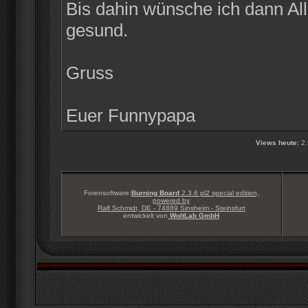
Bis dahin wünsche ich dann Alle
gesund.
Gruss
Euer Funnypapa
Views heute:
2.
Forensoftware:
Burning Board
2.3.6 pl2 special edition,
powered by
Ralf Schmidt, DE - 74889 Sinsheim - Steinsfurt
entwickelt von
WoltLab GmbH