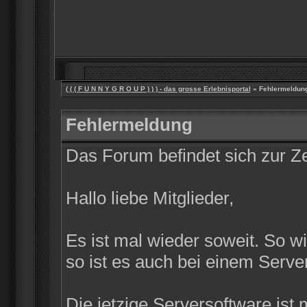
( ( ( F U N N Y G R O U P ) ) ) - das grosse Erlebnisportal
» Fehlermeldun
Fehlermeldung
Das Forum befindet sich zur 
Hallo liebe Mitglieder,
Es ist mal wieder soweit. So w
so ist es auch bei einem Server
Die jetzige Serversoftware ist