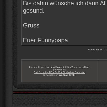
Bis dahin wünsche ich dann Alle
gesund.
Gruss
Euer Funnypapa
Views heute:
9.
Forensoftware:
Burning Board
2.3.6 pl2 special edition,
powered by
Ralf Schmidt, DE - 74889 Sinsheim - Steinsfurt
entwickelt von
WoltLab GmbH