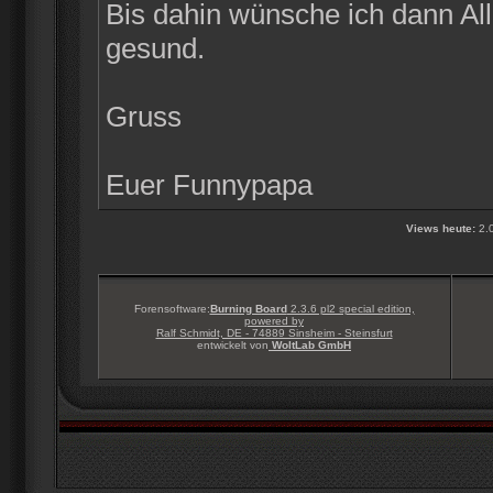
Bis dahin wünsche ich dann Alle
gesund.
Gruss
Euer Funnypapa
Views heute:
2.
Forensoftware:
Burning Board
2.3.6 pl2 special edition,
powered by
Ralf Schmidt, DE - 74889 Sinsheim - Steinsfurt
entwickelt von
WoltLab GmbH