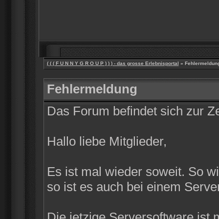
( ( ( F U N N Y G R O U P ) ) ) - das grosse Erlebnisportal
» Fehlermeldun
Fehlermeldung
Das Forum befindet sich zur 
Hallo liebe Mitglieder,
Es ist mal wieder soweit. So w
so ist es auch bei einem Server
Die jetzige Serversoftware ist