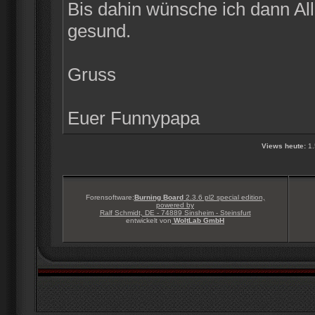
Bis dahin wünsche ich dann Alle
gesund.
Gruss
Euer Funnypapa
Views heute:
1.
Forensoftware:
Burning Board
2.3.6 pl2 special edition,
powered by
Ralf Schmidt, DE - 74889 Sinsheim - Steinsfurt
entwickelt von
WoltLab GmbH