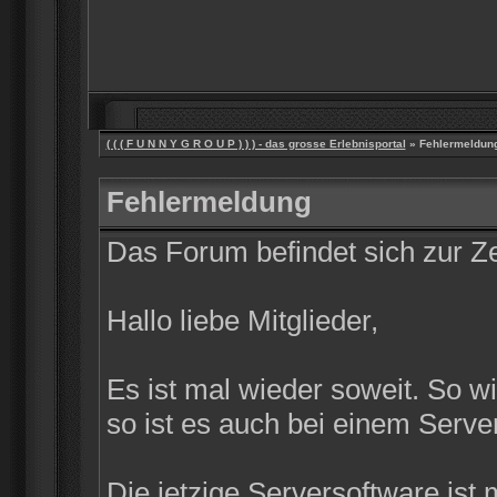
( ( ( F U N N Y G R O U P ) ) ) - das grosse Erlebnisportal
» Fehlermeldun
Fehlermeldung
Das Forum befindet sich zur 
Hallo liebe Mitglieder,
Es ist mal wieder soweit. So w
so ist es auch bei einem Server
Die jetzige Serversoftware ist