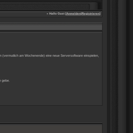
» Hallo Gast [
Anmelden
|
Registrieren
]
gen (vermutlich am Wochenende) eine neue Serversoftware einspielen,
e gebe.