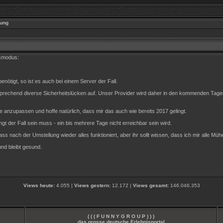
ung
gsmodus:
nötigt, so ist es auch bei einem Server der Fall.
entsprechend diverse Sicherheitslücken auf. Unser Provider wird daher in den kommenden Ta
 anzupassen und hoffe natürlich, dass mir das auch wie bereits 2017 gelingt.
gt der Fall sein muss - ein bis mehrere Tage nicht erreichbar sein wird.
ass nach der Umstellung wieder alles funktioniert, aber ihr sollt wissen, dass ich mir alle Müh
und bleibt gesund.
Views heute:
4.055 |
Views gestern:
12.172 |
Views gesamt:
146.046.353
( ( ( F U N N Y G R O U P ) ) )
das grosse deutsche Erlebnisportal