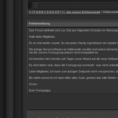
( ( ( F U N N Y G R O U P ) ) ) - das grosse Erlebnisportal
» Fehlermeld
Fehlermeldung
Das Forum befindet sich zur Zeit aus folgenden Gründen im Wartun
Hallo liebe Mitglieder,
Es ist mal wieder soweit. So wie jedes Handy irgendwann ein Update be
Die jetzige Serversoftware ist mittlerweile veraltet und weisst dem
mit der unsere Funnygroup jedoch nicht kompatibel ist.
Ich bemühe mich bereits seit Tagen unser Board auf die neue Software
Es wird daher sein, dass die Funnygroup eventuell - was nicht unbedin
Liebe Mitglieder, ich kann zum jetzigen Zeitpunkt nicht versprechen, d
Bis dahin wünsche ich dann Allen alles Gute, geniest das tolle Wetter 
Gruss
Euer Funnypapa