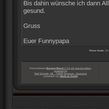
Bis dahin wünsche ich dann Alle
gesund.
Gruss
Euer Funnypapa
Views heute:
10.
Forensoftware:
Burning Board
2.3.6 pl2 special edition,
powered by
Ralf Schmidt, DE - 74889 Sinsheim - Steinsfurt
entwickelt von
WoltLab GmbH