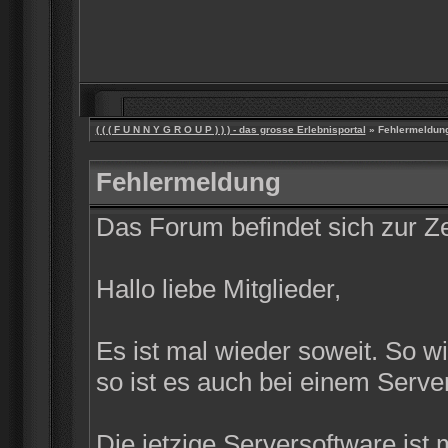
( ( ( F U N N Y G R O U P ) ) ) - das grosse Erlebnisportal
» Fehlermeldun
Fehlermeldung
Das Forum befindet sich zur 
Hallo liebe Mitglieder,
Es ist mal wieder soweit. So w
so ist es auch bei einem Server
Die jetzige Serversoftware ist