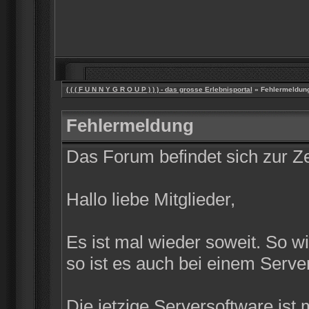
( ( ( F U N N Y G R O U P ) ) ) - das grosse Erlebnisportal
» Fehlermeldun
Fehlermeldung
Das Forum befindet sich zur 
Hallo liebe Mitglieder,
Es ist mal wieder soweit. So w
so ist es auch bei einem Server
Die jetzige Serversoftware ist