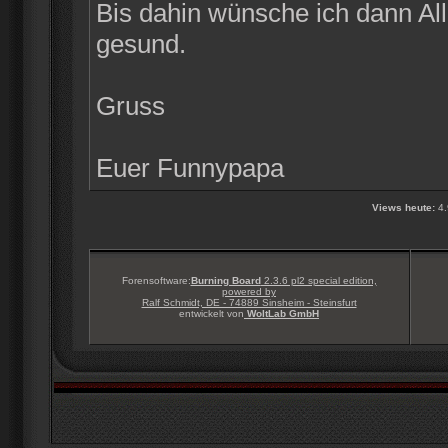
Bis dahin wünsche ich dann Alle
gesund.
Gruss
Euer Funnypapa
Views heute:
4.
Forensoftware:
Burning Board
2.3.6 pl2 special edition,
powered by
Ralf Schmidt, DE - 74889 Sinsheim - Steinsfurt
entwickelt von
WoltLab GmbH