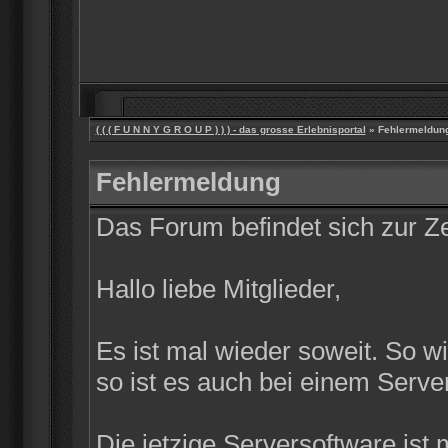
( ( ( F U N N Y G R O U P ) ) ) - das grosse Erlebnisportal
» Fehlermeldun
Fehlermeldung
Das Forum befindet sich zur 
Hallo liebe Mitglieder,
Es ist mal wieder soweit. So w
so ist es auch bei einem Server
Die jetzige Serversoftware ist