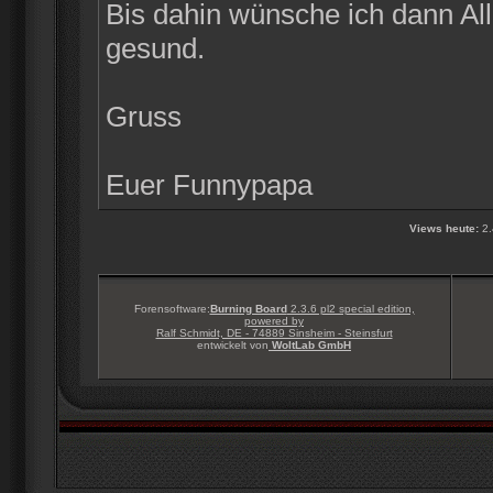
Bis dahin wünsche ich dann Alle
gesund.
Gruss
Euer Funnypapa
Views heute:
2.
Forensoftware:
Burning Board
2.3.6 pl2 special edition,
powered by
Ralf Schmidt, DE - 74889 Sinsheim - Steinsfurt
entwickelt von
WoltLab GmbH