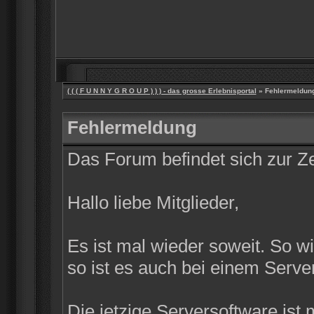
( ( ( F U N N Y G R O U P ) ) ) - das grosse Erlebnisportal
» Fehlermeldun
Fehlermeldung
Das Forum befindet sich zur 
Hallo liebe Mitglieder,
Es ist mal wieder soweit. So w
so ist es auch bei einem Server
Die jetzige Serversoftware ist