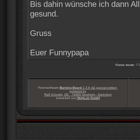
Bis dahin wünsche ich dann Alle
gesund.
Gruss
Euer Funnypapa
Views heute:
7.
Forensoftware:
Burning Board
2.3.6 pl2 special edition,
powered by
Ralf Schmidt, DE - 74889 Sinsheim - Steinsfurt
entwickelt von
WoltLab GmbH