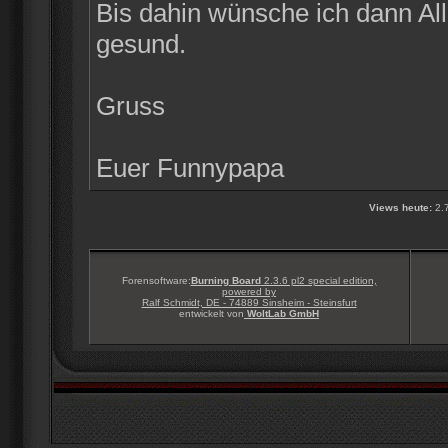
Bis dahin wünsche ich dann Alle
gesund.
Gruss
Euer Funnypapa
Views heute:
2.
Forensoftware:
Burning Board
2.3.6 pl2 special edition,
powered by
Ralf Schmidt, DE - 74889 Sinsheim - Steinsfurt
entwickelt von
WoltLab GmbH