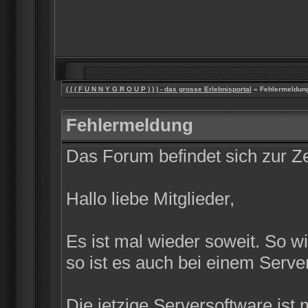
( ( ( F U N N Y G R O U P ) ) ) - das grosse Erlebnisportal
» Fehlermeldun
Fehlermeldung
Das Forum befindet sich zur 
Hallo liebe Mitglieder,
Es ist mal wieder soweit. So w
so ist es auch bei einem Server
Die jetzige Serversoftware ist