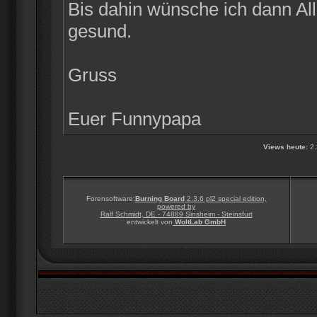
Bis dahin wünsche ich dann Alle
gesund.
Gruss
Euer Funnypapa
Views heute:
2.
Forensoftware:
Burning Board
2.3.6 pl2 special edition,
powered by
Ralf Schmidt, DE - 74889 Sinsheim - Steinsfurt
entwickelt von
WoltLab GmbH