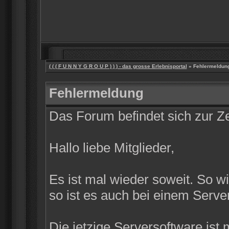
( ( ( F U N N Y G R O U P ) ) ) - das grosse Erlebnisportal
» Fehlermeldun
Fehlermeldung
Das Forum befindet sich zur 
Hallo liebe Mitglieder,
Es ist mal wieder soweit. So w
so ist es auch bei einem Server
Die jetzige Serversoftware ist